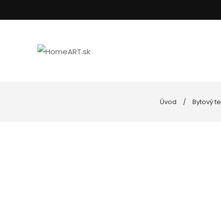
Úvod
Bytový tex
Kúpeľňa
Uteráky
Nástenné hodiny
Podložky do kúp
Spotrebiče
Posteľné prádlo
Goebel porcelán
Vankúše, oblieč
Kuchyňa
Dekoratívne misy
Svietniky