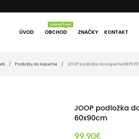
ÚVOD
OBCHOD
ZNAČKY
KONTAKT
til
Podložky do kúpeľne
JOOP podložka do kúpeľne REPETIT
Vône
Darčekové poukážky
eľne
ky
JOOP podložka do
60x90cm
99.90
€