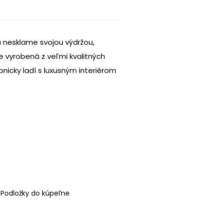
 nesklame svojou výdržou,
je vyrobená z veľmi kvalitných
onicky ladí s luxusným interiérom
,
Podložky do kúpeľne