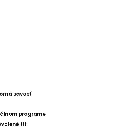
borná savosť
ormálnom programe
volené !!!