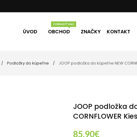
ÚVOD
OBCHOD
ZNAČKY
KONTAKT
Podložky do kúpeľne
JOOP podložka do kúpeľne NEW CORNF
Vône
Darčekové poukážky
úpeľne
lo
ečky
JOOP podložka d
CORNFLOWER Kies
85.90
€