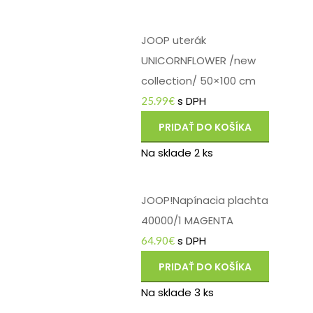
JOOP uterák
UNICORNFLOWER /new
collection/ 50×100 cm
s DPH
25.99
€
PRIDAŤ DO KOŠÍKA
Na sklade 2 ks
JOOP!Napínacia plachta
40000/1 MAGENTA
s DPH
64.90
€
PRIDAŤ DO KOŠÍKA
Na sklade 3 ks