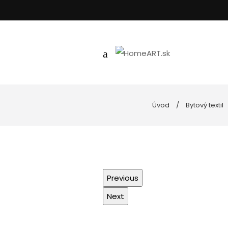
Úvod
Bytový textil
Kúpeľňa
Uteráky
Nástenné hodiny
Podložky do k
Spotrebiče
Posteľné prád
Goebel porcelán
Vankúše, obli
Kuchyňa
Previous
Dekoratívne misy
Next
Svietniky