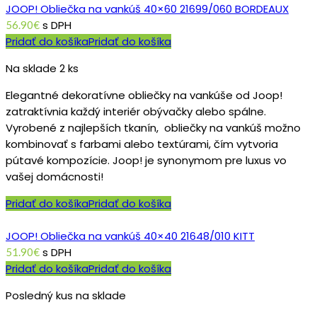
JOOP! Obliečka na vankúš 40×60 21699/060 BORDEAUX
s DPH
56.90
€
Pridať do košíka
Pridať do košíka
Na sklade 2 ks
Elegantné dekoratívne obliečky na vankúše od Joop!
zatraktívnia každý interiér obývačky alebo spálne.
Vyrobené z najlepších tkanín, obliečky na vankúš možno
kombinovať s farbami alebo textúrami, čím vytvoria
pútavé kompozície. Joop! je synonymom pre luxus vo
vašej domácnosti!
Pridať do košíka
Pridať do košíka
JOOP! Obliečka na vankúš 40×40 21648/010 KITT
s DPH
51.90
€
Pridať do košíka
Pridať do košíka
Posledný kus na sklade