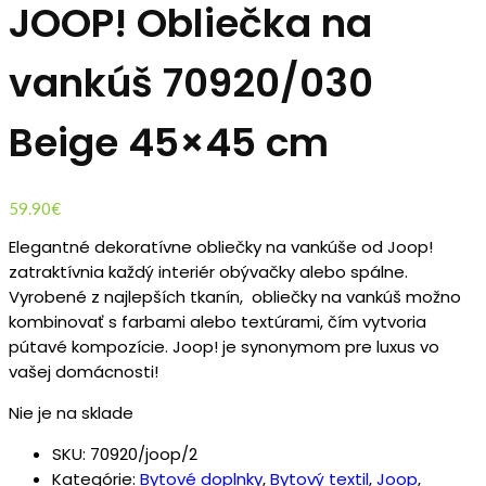
JOOP! Obliečka na
vankúš 70920/030
Beige 45×45 cm
59.90
€
Elegantné dekoratívne obliečky na vankúše od Joop!
zatraktívnia každý interiér obývačky alebo spálne.
Vyrobené z najlepších tkanín, obliečky na vankúš možno
kombinovať s farbami alebo textúrami, čím vytvoria
pútavé kompozície. Joop! je synonymom pre luxus vo
vašej domácnosti!
Nie je na sklade
SKU:
70920/joop/2
Kategórie:
Bytové doplnky
,
Bytový textil
,
Joop
,