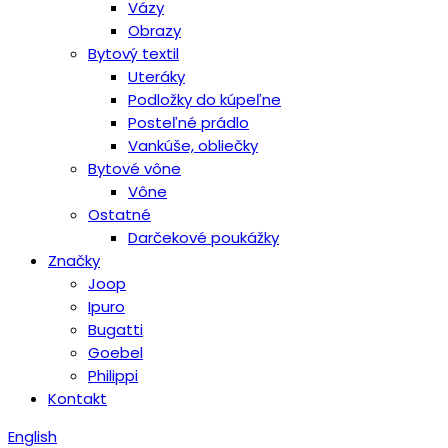
Vázy
Obrazy
Bytový textil
Uteráky
Podložky do kúpeľne
Posteľné prádlo
Vankúše, obliečky
Bytové vône
Vône
Ostatné
Darčekové poukážky
Značky
Joop
Ipuro
Bugatti
Goebel
Philippi
Kontakt
English