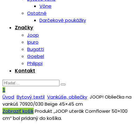
Vône
Ostatné
Darčekové poukážky
Značky
Joop
Ipuro
Bugatti
Goebel
Philippi
Kontakt
1
Úvod
Bytový textil
Vankúše, obliečky
JOOP! Obliečka na
vankúš 70920/030 Beige 45×45 cm
Zobraziť košík
Produkt „JOOP uterák Cornflower 50×100
cm“ bol pridaný do košíka.