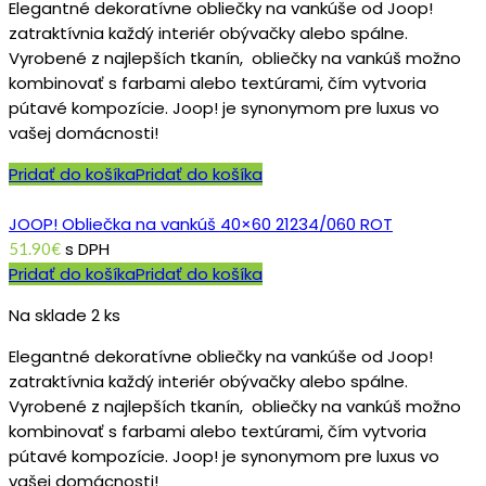
Elegantné dekoratívne obliečky na vankúše od Joop!
zatraktívnia každý interiér obývačky alebo spálne.
Vyrobené z najlepších tkanín, obliečky na vankúš možno
kombinovať s farbami alebo textúrami, čím vytvoria
pútavé kompozície. Joop! je synonymom pre luxus vo
vašej domácnosti!
Pridať do košíka
Pridať do košíka
JOOP! Obliečka na vankúš 40×60 21234/060 ROT
s DPH
51.90
€
Pridať do košíka
Pridať do košíka
Na sklade 2 ks
Elegantné dekoratívne obliečky na vankúše od Joop!
zatraktívnia každý interiér obývačky alebo spálne.
Vyrobené z najlepších tkanín, obliečky na vankúš možno
kombinovať s farbami alebo textúrami, čím vytvoria
pútavé kompozície. Joop! je synonymom pre luxus vo
vašej domácnosti!