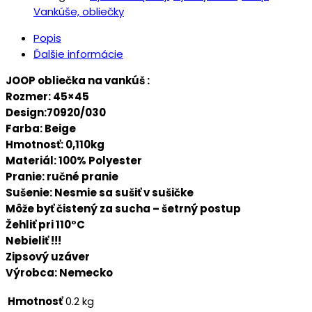
Vankúše, obliečky
Popis
Ďalšie informácie
JOOP obliečka na vankúš :
Rozmer: 45×45
Design:70920/030
Farba: Beige
Hmotnosť: 0,110kg
Materiál: 100% Polyester
Pranie: ručné pranie
Sušenie: Nesmie sa sušiť v sušičke
Môže byť čistený za sucha – šetrný postup
Žehliť pri 110°C
Nebieliť !!!
Zipsový uzáver
Výrobca: Nemecko
Hmotnosť
0.2 kg