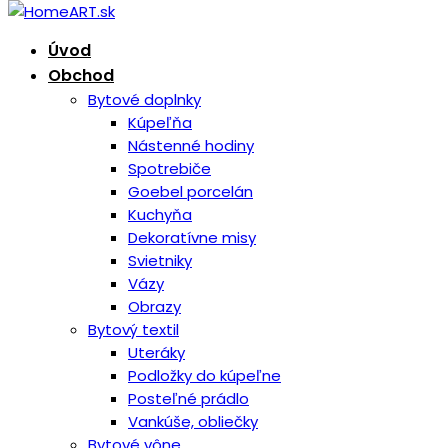
Úvod
Obchod
Bytové doplnky
Kúpeľňa
Nástenné hodiny
Spotrebiče
Goebel porcelán
Kuchyňa
Dekoratívne misy
Svietniky
Vázy
Obrazy
Bytový textil
Uteráky
Podložky do kúpeľne
Posteľné prádlo
Vankúše, obliečky
Bytové vône