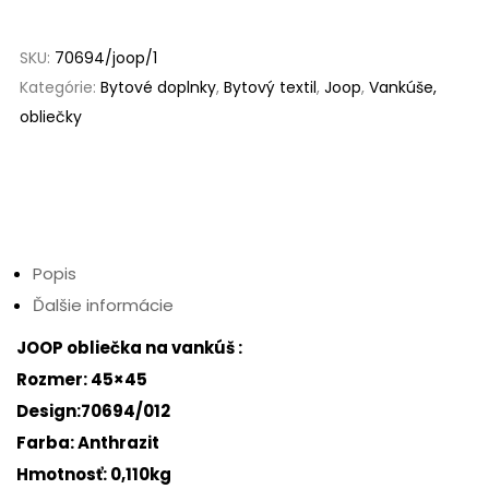
SKU:
70694/joop/1
Kategórie:
Bytové doplnky
,
Bytový textil
,
Joop
,
Vankúše,
obliečky
Popis
Ďalšie informácie
JOOP obliečka na vankúš :
Rozmer: 45×45
Design:70694/012
Farba: Anthrazit
Hmotnosť: 0,110kg