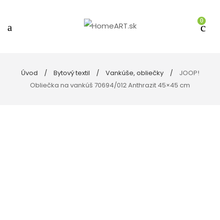
0
Úvod
Bytový textil
Vankúše, obliečky
JOOP!
Obliečka na vankúš 70694/012 Anthrazit 45×45 cm