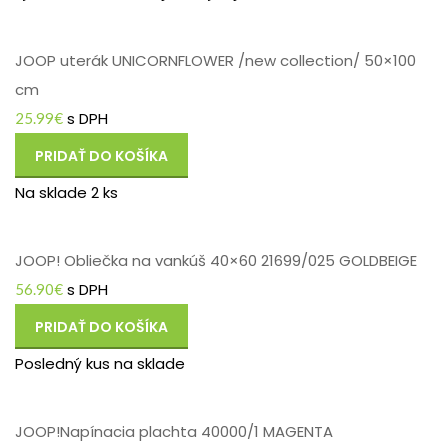
JOOP uterák UNICORNFLOWER /new collection/ 50×100
cm
s DPH
25.99
€
PRIDAŤ DO KOŠÍKA
Na sklade 2 ks
JOOP! Obliečka na vankúš 40×60 21699/025 GOLDBEIGE
s DPH
56.90
€
PRIDAŤ DO KOŠÍKA
Posledný kus na sklade
JOOP!Napínacia plachta 40000/1 MAGENTA