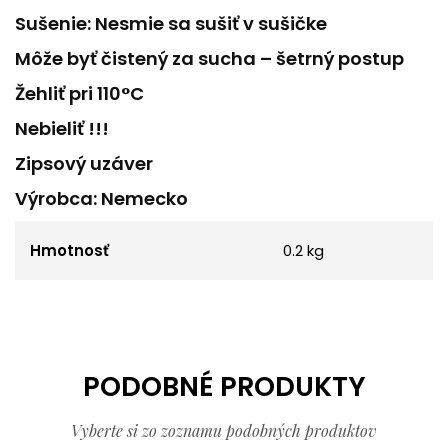
Sušenie: Nesmie sa sušiť v sušičke
Môže byť čistený za sucha – šetrný postup
Žehliť pri 110°C
Nebieliť !!!
Zipsový uzáver
Výrobca: Nemecko
Hmotnosť
0.2 kg
PODOBNÉ PRODUKTY
Vyberte si zo zoznamu podobných produktov