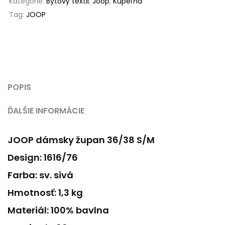
Kategórie:
Bytový textil
,
Joop
,
Kúpeľňa
Tag:
JOOP
POPIS
ĎALŠIE INFORMÁCIE
JOOP dámsky župan 36/38 S/M
Design: 1616/76
Farba: sv. sivá
Hmotnosť: 1,3 kg
Materiál: 100% bavlna