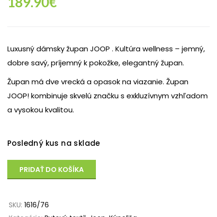
189.90
€
Luxusný dámsky župan JOOP . Kultúra wellness – jemný,
dobre savý, príjemný k pokožke, elegantný župan.
Župan má dve vrecká a opasok na viazanie. Župan
JOOP! kombinuje skvelú značku s exkluzívnym vzhľadom
a vysokou kvalitou.
Posledný kus na sklade
PRIDAŤ DO KOŠÍKA
SKU:
1616/76