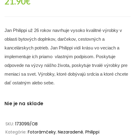
21.90
€
Jan Philippi už 26 rokov navrhuje vysoko kvalitné výrobky v
oblasti bytových doplnkov, darčekov, cestovných a
kancelárskych potrieb. Jan Philippi vidí krásu vo veciach a
implementuje ich priamo vlastným podpisom. Poskytuje
odpovede na výzvy nášho života, poskytuje trvalé výrobky pre
meniaci sa svet. Výrobky, ktoré dobývajú srdcia a ktoré chcete
dať ostatným alebo sebe.
Nie je na sklade
SKU:
173099/OB
Kategórie:
Fotorámčeky
,
Nezaradené
,
Philippi