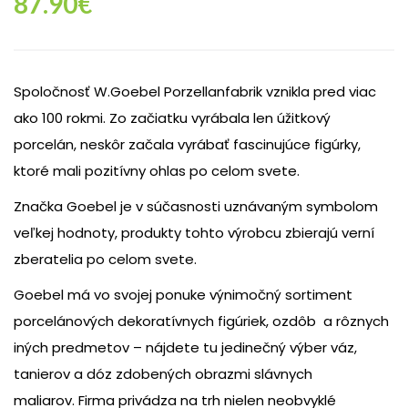
87.90
€
Spoločnosť W.Goebel Porzellanfabrik vznikla pred viac
ako 100 rokmi. Zo začiatku vyrábala len úžitkový
porcelán, neskôr začala vyrábať fascinujúce figúrky,
ktoré mali pozitívny ohlas po celom svete.
Značka Goebel je v súčasnosti uznávaným symbolom
veľkej hodnoty, produkty tohto výrobcu zbierajú verní
zberatelia po celom svete.
Goebel má vo svojej ponuke výnimočný sortiment
porcelánových dekoratívnych figúriek, ozdôb a rôznych
iných predmetov – nájdete tu jedinečný výber váz,
tanierov a dóz zdobených obrazmi slávnych
maliarov. Firma privádza na trh nielen neobvyklé