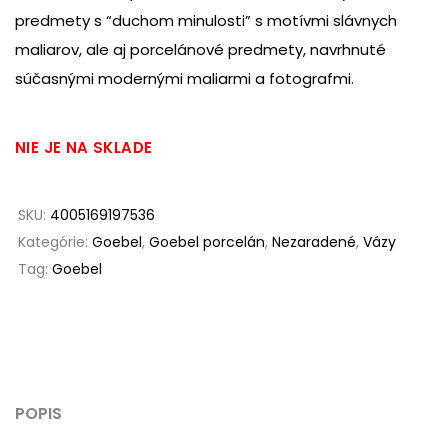
predmety s “duchom minulosti” s motívmi slávnych
maliarov, ale aj porcelánové predmety, navrhnuté
súčasnými modernými maliarmi a fotografmi.
NIE JE NA SKLADE
SKU:
4005169197536
Kategórie:
Goebel
,
Goebel porcelán
,
Nezaradené
,
Vázy
Tag:
Goebel
POPIS