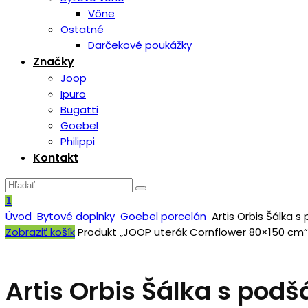
Vône
Ostatné
Darčekové poukážky
Značky
Joop
Ipuro
Bugatti
Goebel
Philippi
Kontakt
1
Úvod
Bytové doplnky
Goebel porcelán
Artis Orbis Šálka s 
Zobraziť košík
Produkt „JOOP uterák Cornflower 80×150 cm“ 
Artis Orbis Šálka s podš