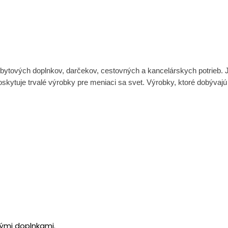
i bytových doplnkov, darčekov, cestovných a kancelárskych potrieb. J
ytuje trvalé výrobky pre meniaci sa svet. Výrobky, ktoré dobývajú 
ými doplnkami.