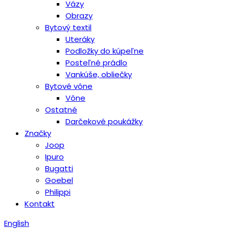
Vázy
Obrazy
Bytový textil
Uteráky
Podložky do kúpeľne
Posteľné prádlo
Vankúše, obliečky
Bytové vône
Vône
Ostatné
Darčekové poukážky
Značky
Joop
Ipuro
Bugatti
Goebel
Philippi
Kontakt
English