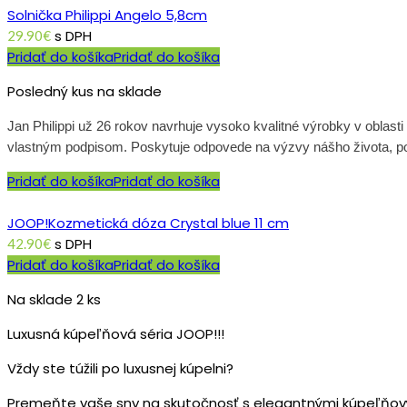
Solnička Philippi Angelo 5,8cm
s DPH
29.90
€
Pridať do košíka
Pridať do košíka
Posledný kus na sklade
Jan Philippi už 26 rokov navrhuje vysoko kvalitné výrobky v oblast
vlastným podpisom. Poskytuje odpovede na výzvy nášho života, posk
Pridať do košíka
Pridať do košíka
JOOP!Kozmetická dóza Crystal blue 11 cm
s DPH
42.90
€
Pridať do košíka
Pridať do košíka
Na sklade 2 ks
Luxusná kúpeľňová séria JOOP!!!
Vždy ste túžili po luxusnej kúpelni?
Premeňte vaše sny na skutočnosť s elegantnými kúpeľňov