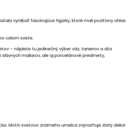
ačala vyrábať fascinujúce figúrky, ktoré mali pozitívny ohlas
 po celom svete.
ov – nájdete tu jedinečný výber váz, tanierov a dóz
 slávnych maliarov, ale aj porcelánové predmety,
iss. Motív svetovo známeho umelca zvýrazňuje zlatý dekor