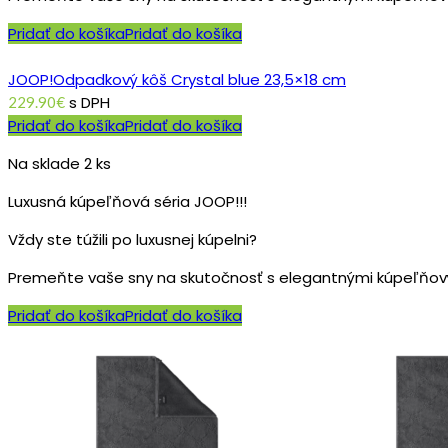
Pridať do košíka
Pridať do košíka
JOOP!Odpadkový kôš Crystal blue 23,5×18 cm
s DPH
229.90
€
Pridať do košíka
Pridať do košíka
Na sklade 2 ks
Luxusná kúpeľňová séria JOOP!!!
Vždy ste túžili po luxusnej kúpelni?
Premeňte vaše sny na skutočnosť s elegantnými kúpeľňov
Pridať do košíka
Pridať do košíka