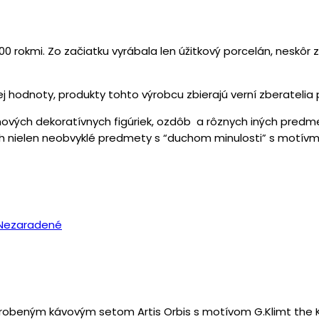
0 rokmi. Zo začiatku vyrábala len úžitkový porcelán, neskôr z
hodnoty, produkty tohto výrobcu zbierajú verní zberatelia
vých dekoratívnych figúriek, ozdôb a rôznych iných predmet
h nielen neobvyklé predmety s “duchom minulosti” s motívmi
Nezaradené
yrobeným kávovým setom Artis Orbis s motívom G.Klimt the K