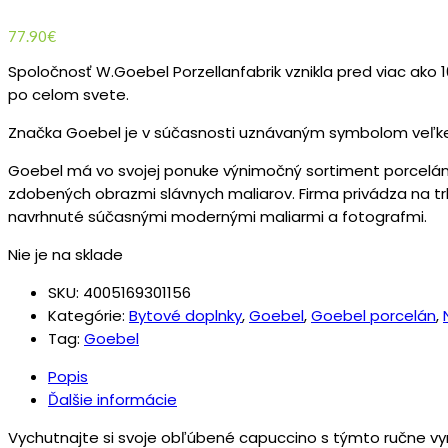
77.90
€
Spoločnosť W.Goebel Porzellanfabrik vznikla pred viac ako 10
po celom svete.
Značka Goebel je v súčasnosti uznávaným symbolom veľkej 
Goebel má vo svojej ponuke výnimočný sortiment porceláno
zdobených obrazmi slávnych maliarov. Firma privádza na tr
navrhnuté súčasnými modernými maliarmi a fotografmi.
Nie je na sklade
SKU:
4005169301156
Kategórie:
Bytové doplnky
,
Goebel
,
Goebel porcelán
,
Tag:
Goebel
Popis
Ďalšie informácie
Vychutnajte si svoje obľúbené capuccino s týmto ručne v