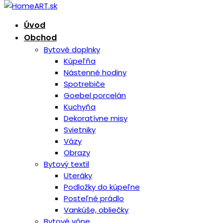
Úvod
Obchod
Bytové doplnky
Kúpeľňa
Nástenné hodiny
Spotrebiče
Goebel porcelán
Kuchyňa
Dekoratívne misy
Svietniky
Vázy
Obrazy
Bytový textil
Uteráky
Podložky do kúpeľne
Posteľné prádlo
Vankúše, obliečky
Bytové vône