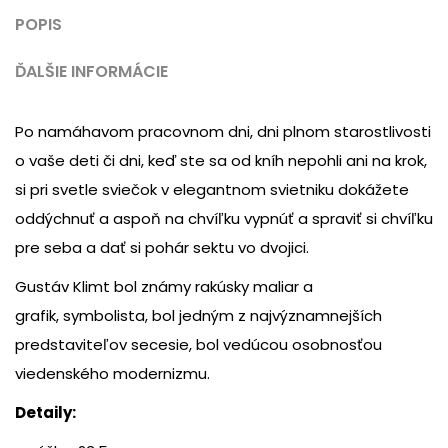
POPIS
ĎALŠIE INFORMÁCIE
Po namáhavom pracovnom dni, dni plnom starostlivosti
o vaše deti či dni, keď ste sa od kníh nepohli ani na krok,
si pri svetle sviečok v elegantnom svietniku dokážete
oddýchnuť a aspoň na chvíľku vypnúť a spraviť si chvíľku
pre seba a dať si pohár sektu vo dvojici.
Gustáv Klimt bol známy rakúsky maliar a
grafik, symbolista, bol jedným z najvýznamnejších
predstaviteľov secesie, bol vedúcou osobnosťou
viedenského modernizmu.
Detaily: