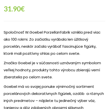
31.90
€
Spoločnosť W.Goebel Porzellanfabrik vznikla pred viac
ako 100 rokmi. Zo začiatku vyrábala len úžitkový
porcelán, neskôr začala vyrábať fascinujúce figúrky,
ktoré mali pozitívny ohlas po celom svete.
Značka Goebel je v súčasnosti uznávaným symbolom
veľkej hodnoty, produkty tohto výrobcu zbierajú verní
zberatelia po celom svete.
Goebel má vo svojej ponuke výnimočný sortiment
porcelánových dekoratívnych figúriek, ozdôb a rôznych
iných predmetov – nájdete tu jedinečný výber váz,
tanierov a dóz zdobených obrazmi slávnych