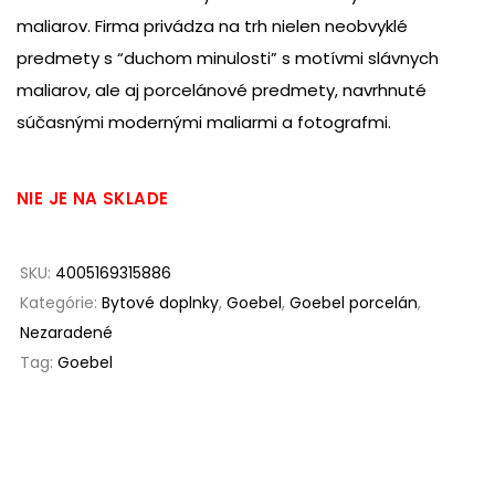
maliarov. Firma privádza na trh nielen neobvyklé
predmety s “duchom minulosti” s motívmi slávnych
maliarov, ale aj porcelánové predmety, navrhnuté
súčasnými modernými maliarmi a fotografmi.
NIE JE NA SKLADE
SKU:
4005169315886
Kategórie:
Bytové doplnky
,
Goebel
,
Goebel porcelán
,
Nezaradené
Tag:
Goebel